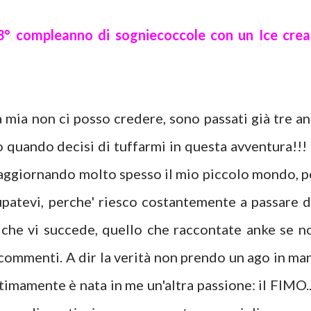
 3° compleanno di sogniecoccole con un Ice cre
ia non ci posso credere, sono passati già tre an
 quando decisi di tuffarmi in questa avventura!!! 
aggiornando molto spesso il mio piccolo mondo, p
upatevi, perche' riesco costantemente a passare d
 che vi succede, quello che raccontate anke se n
 commenti. A dir la verità non prendo un ago in ma
timamente è nata in me un'altra passione: il FIMO..