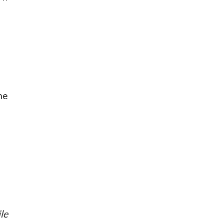
ne
le