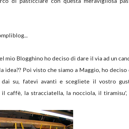
rco di pasticciare con questa meravigliosa pas
mpliblog...
el mio Blogghino ho deciso di dare il via ad un can
lla idea?? Poi visto che siamo a Maggio, ho deciso 
a dai su, fatevi avanti e scegliete il vostro gus
il caffè, la stracciatella, la nocciola, il tiramisu', 