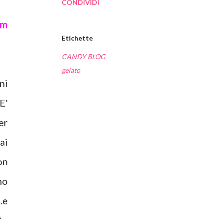
CONDIVIDI
am
Etichette
CANDY BLOG
gelato
ni
E'
er
ai
on
no
.e