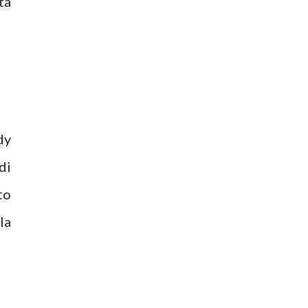
ta
dy
di
to
la